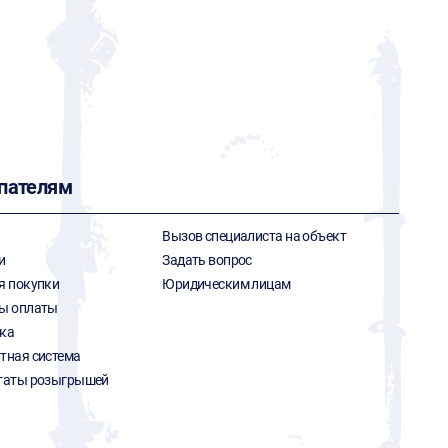
пателям
Вызов специалиста на объект
и
Задать вопрос
я покупки
Юридическим лицам
ы оплаты
ка
тная система
таты розыгрышей