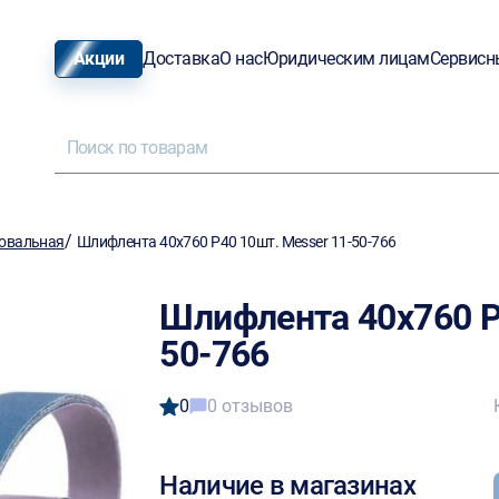
Акции
Доставка
О нас
Юридическим лицам
Сервисн
/
овальная
Шлифлента 40х760 P40 10шт. Messer 11-50-766
Шлифлента 40х760 P
50-766
0
0 отзывов
Наличие в магазинах