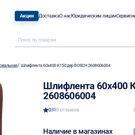
Акции
Доставка
О нас
Юридическим лицам
Сервисн
/
овальная
Шлифлента 60х400 К150 дер BOSCH 2608606004
Шлифлента 60х400 
2608606004
0
0 отзывов
Наличие в магазинах