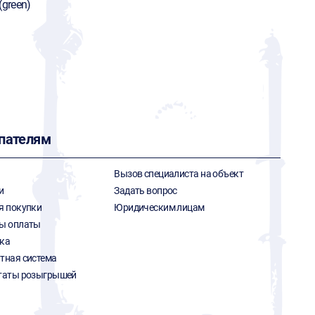
(green)
пателям
Вызов специалиста на объект
и
Задать вопрос
я покупки
Юридическим лицам
ы оплаты
ка
тная система
таты розыгрышей