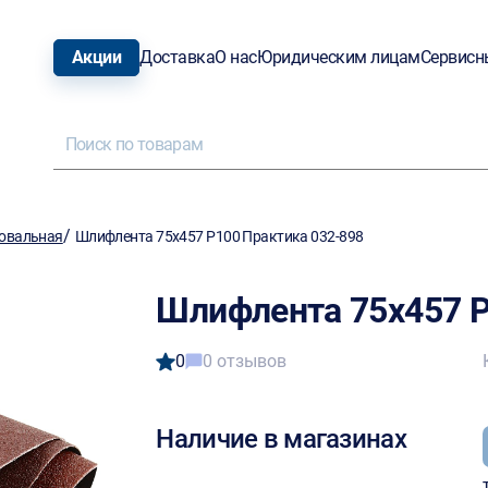
Акции
Доставка
О нас
Юридическим лицам
Сервисн
/
овальная
Шлифлента 75х457 Р100 Практика 032-898
Шлифлента 75х457 Р
0
0 отзывов
Наличие в магазинах