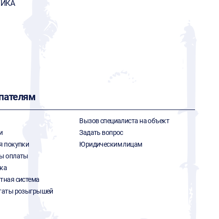
ТИКА
пателям
Вызов специалиста на объект
и
Задать вопрос
я покупки
Юридическим лицам
ы оплаты
ка
тная система
таты розыгрышей