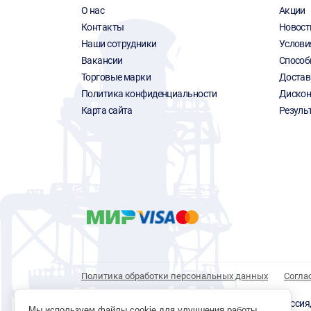
О нас
Акции
Контакты
Новост
Наши сотрудники
Услови
Вакансии
Способ
Торговые марки
Достав
Политика конфиденциальности
Дискон
Карта сайта
Резуль
Политика обработки персональных данных
Согла
© 1996 - 2026 инструмент парк «Мастер Плюс» Россия, г.
Мы используем файлы cookie для улучшения работы