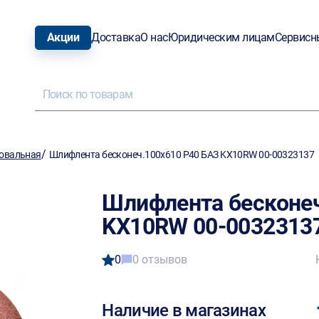
Акции
Доставка
О нас
Юридическим лицам
Сервисн
/
овальная
Шлифлента бесконеч.100х610 P40 БАЗ KX10RW 00-00323137
Шлифлента бесконеч
KX10RW 00-0032313
0
0 отзывов
Наличие в магазинах