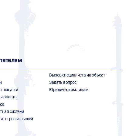
пателям
Вызов специалиста на объект
и
Задать вопрос
я покупки
Юридическим лицам
ы оплаты
ка
тная система
таты розыгрышей