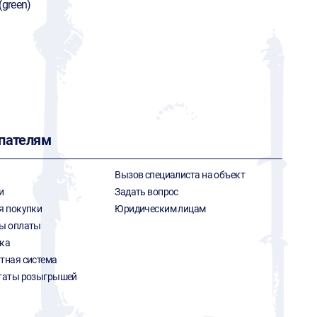
(green)
пателям
Вызов специалиста на объект
и
Задать вопрос
я покупки
Юридическим лицам
ы оплаты
ка
тная система
таты розыгрышей