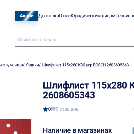
Акции
Доставка
О нас
Юридическим лицам
Сервисн
/
/
нструментов
Ящики
Шлифлист 115х280 К80 дер BOSCH 2608605343
Шлифлист 115х280 
2608605343
0
0 отзывов
Наличие в магазинах