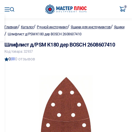
0
/
/
/
/
Главная
Каталог
Ручной инструмент
Ящики для инструментов
Ящики
/
Шлифлист д/PSM К180 дер BOSCH 2608607410
Шлифлист д/PSM К180 дер BOSCH 2608607410
Код товара: 32937
0
0 отзывов