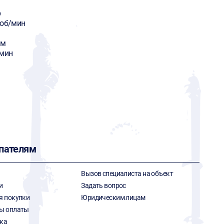
р
 об/мин
мм
/мин
пателям
Вызов специалиста на объект
и
Задать вопрос
я покупки
Юридическим лицам
ы оплаты
ка