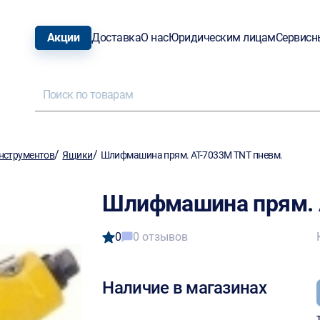
Акции
Доставка
О нас
Юридическим лицам
Сервисн
/
/
нструментов
Ящики
Шлифмашина прям. AT-7033М TNT пневм.
Шлифмашина прям. 
0
0 отзывов
Наличие в магазинах