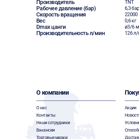
Производитель
TNT
Рабочее давление (бар)
6,3 ба
Скорость вращения
22000
Вес
0,6 кг
Dmax цанги
ø3/6 
Производительность л/мин
126 л
О компании
Поку
О нас
Акции
Контакты
Новост
Наши сотрудники
Услови
Вакансии
Способ
Торговые марки
Достав