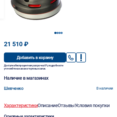
1
2
3
4
21 510 ₽
Добавить в корзину
Доступна беспроцентная рассрочка 0%, подробности
уточняйте на кассах в торговых залах.
Наличие в магазинах
Шевченко
В наличии
Характеристики
Описание
Отзывы
Условия покупки
Основные характеристики