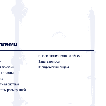
пателям
Вызов специалиста на объект
и
Задать вопрос
я покупки
Юридическим лицам
ы оплаты
ка
тная система
таты розыгрышей