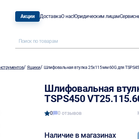
Акции
Доставка
О нас
Юридическим лицам
Сервисн
/
/
нструментов
Ящики
Шлифовальная втулка 25х115 мм 60G для TSPS45
Шлифовальная втулк
TSPS450 VT25.115.6
0
0 отзывов
Наличие в магазинах