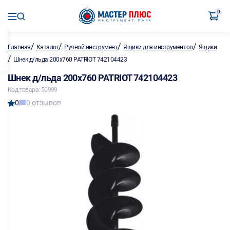
0
/
/
/
/
Главная
Каталог
Ручной инструмент
Ящики для инструментов
Ящики
/
Шнек д/льда 200х760 PATRIOT 742104423
Шнек д/льда 200х760 PATRIOT 742104423
Код товара: 50999
0
0 отзывов