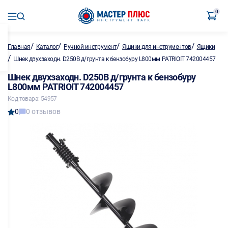
0
/
/
/
/
Главная
Каталог
Ручной инструмент
Ящики для инструментов
Ящики
/
Шнек двухзаходн. D250B д/грунта к бензобуру L800мм PATRIOIT 742004457
Шнек двухзаходн. D250B д/грунта к бензобуру
L800мм PATRIOIT 742004457
Код товара: 54957
0
0 отзывов