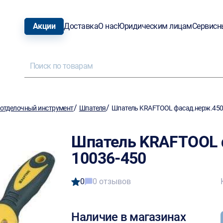
Акции
Доставка
О нас
Юридическим лицам
Сервисн
/
/
отделочный инструмент
Шпателя
Шпатель KRAFTOOL фасад.нерж.450
Шпатель KRAFTOOL 
10036-450
0
0 отзывов
Наличие в магазинах