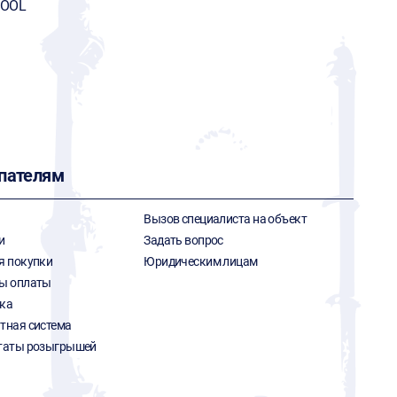
TOOL
пателям
Вызов специалиста на объект
и
Задать вопрос
я покупки
Юридическим лицам
ы оплаты
ка
тная система
таты розыгрышей