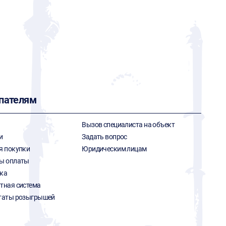
пателям
Вызов специалиста на объект
и
Задать вопрос
я покупки
Юридическим лицам
ы оплаты
ка
тная система
таты розыгрышей