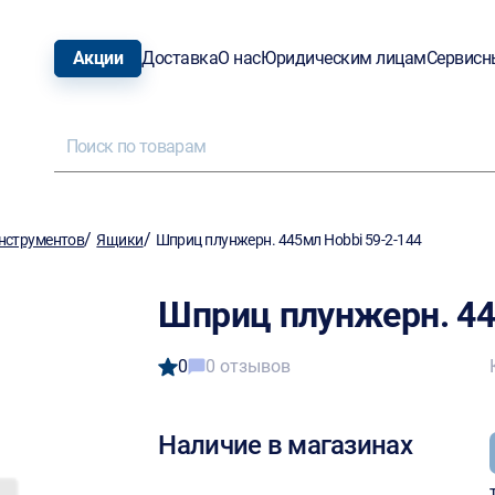
Акции
Доставка
О нас
Юридическим лицам
Сервисн
/
/
нструментов
Ящики
Шприц плунжерн. 445мл Hobbi 59-2-144
Шприц плунжерн. 44
0
0 отзывов
Наличие в магазинах