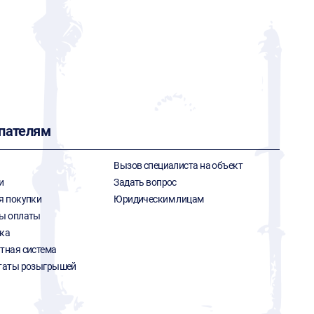
пателям
Вызов специалиста на объект
и
Задать вопрос
я покупки
Юридическим лицам
ы оплаты
ка
тная система
таты розыгрышей