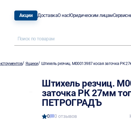
Акции
Доставка
О нас
Юридическим лицам
Сервисн
/
/
нструментов
Ящики
Штихель резчиц. M00013987 косая заточка РК 
Штихель резчиц. M0
заточка РК 27мм то
ПЕТРОГРАДЪ
0
0 отзывов