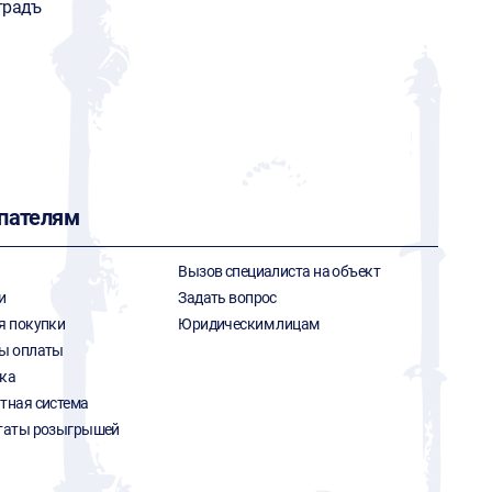
градъ
пателям
Вызов специалиста на объект
и
Задать вопрос
я покупки
Юридическим лицам
ы оплаты
ка
тная система
таты розыгрышей