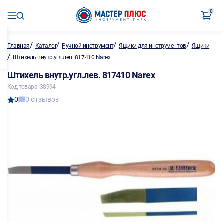
0
/
/
/
/
Главная
Каталог
Ручной инструмент
Ящики для инструментов
Ящики
/
Штихель внутр.угл.лев. 817410 Narex
Штихель внутр.угл.лев. 817410 Narex
Код товара: 38994
0
0 отзывов