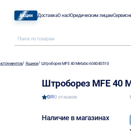
Акции
Доставка
О нас
Юридическим лицам
Сервисн
/
/
нструментов
Ящики
Штроборез MFE 40 Metabo 604040510
Штроборез MFE 40 M
0
0 отзывов
Наличие в магазинах