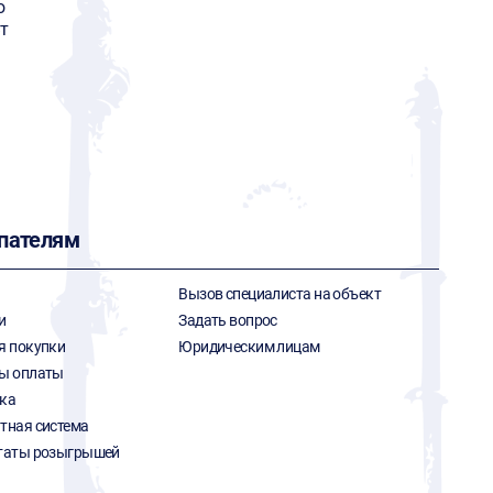
o
т
пателям
Вызов специалиста на объект
и
Задать вопрос
я покупки
Юридическим лицам
ы оплаты
ка
тная система
таты розыгрышей