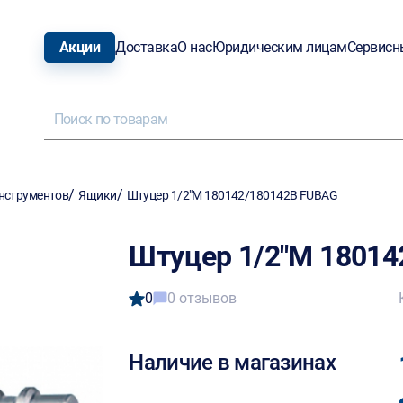
Акции
Доставка
О нас
Юридическим лицам
Сервисн
/
/
нструментов
Ящики
Штуцер 1/2"M 180142/180142B FUBAG
Штуцер 1/2"M 18014
0
0 отзывов
Наличие в магазинах