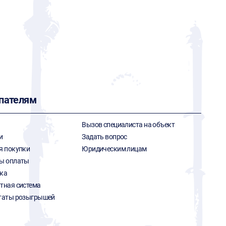
G
пателям
Вызов специалиста на объект
и
Задать вопрос
я покупки
Юридическим лицам
ы оплаты
ка
тная система
таты розыгрышей