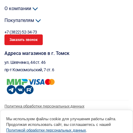
О компании
Покупателям
+7 (3822) 52-34-73
Заказать звонок
Адреса магазинов в г. Томск
ул. Шевченко, 44 ст. 46
пр-т Комсомольский, 7 ст. 6
Политика обработки персональных данных
Согласие на обработку персональных данных
Согласие на получение рассылки
Мы используем файлы cookie для улучшения работы сайта.
Продолжая использовать сайт, вы соглашаетесь с нашей
© 1996 - 2026 инструмент парк «Мастер Плюс» Россия, г. Томск, ул. Шевченко, 44 ст. 46, (3822) 52-34-
Политикой обработки персональных данных
.
73 okp@masterplus.tomsk.ru ИП Брусницын Д.Н. ИНН 701700002741