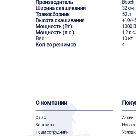
Производитель
Bosch
Ширина скашивания
32 см
Травосборник
50 л
Высота скашивания
+10/+5
Мощность (Вт)
1000 В
Мощность (л.с.)
1,2 л.с.
Вес
10 кг
Кол-во режимов
4
О компании
Поку
О нас
Акции
Контакты
Новост
Наши сотрудники
Услови