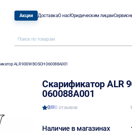
Акции
Доставка
О нас
Юридическим лицам
Сервисн
икатор ALR 900W BOSCH 060088A001
Скарификатор ALR 
060088A001
0
0 отзывов
Наличие в магазинах