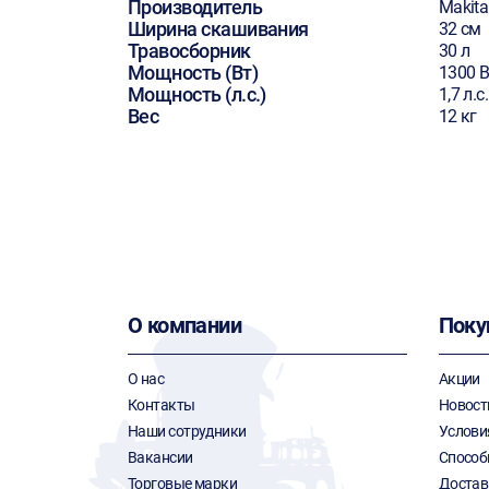
Производитель
Makita
Ширина скашивания
32 см
Травосборник
30 л
Мощность (Вт)
1300 В
Мощность (л.с.)
1,7 л.с.
Вес
12 кг
О компании
Поку
О нас
Акции
Контакты
Новост
Наши сотрудники
Услови
Вакансии
Способ
Торговые марки
Достав