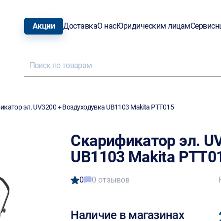
Акции
Доставка
О нас
Юридическим лицам
Сервисн
икатор эл. UV3200 + Воздуходувка UB1103 Makita PTT015
Скарификатор эл. U
UB1103 Makita PTT0
0
0 отзывов
Наличие в магазинах