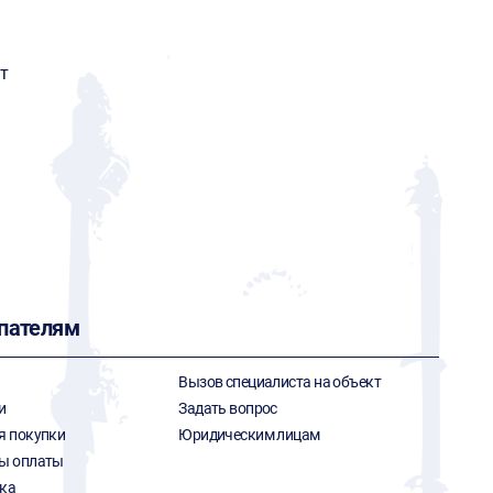
т
пателям
Вызов специалиста на объект
и
Задать вопрос
я покупки
Юридическим лицам
ы оплаты
ка