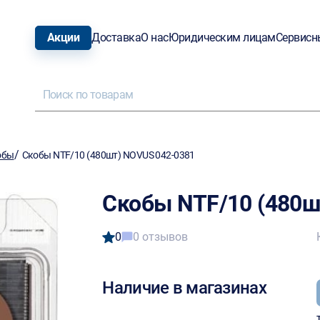
Акции
Доставка
О нас
Юридическим лицам
Сервисн
/
обы
Скобы NTF/10 (480шт) NOVUS 042-0381
Скобы NTF/10 (480ш
0
0 отзывов
Наличие в магазинах