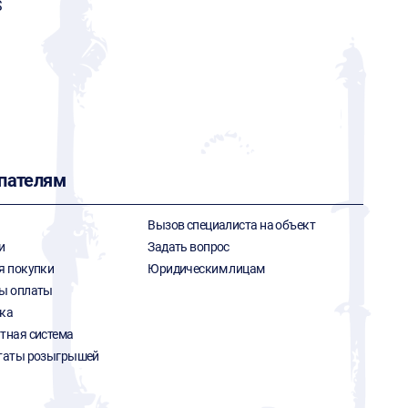
S
пателям
Вызов специалиста на объект
и
Задать вопрос
я покупки
Юридическим лицам
ы оплаты
ка
тная система
таты розыгрышей