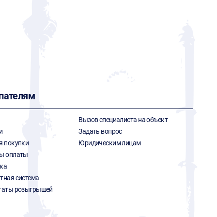
пателям
Вызов специалиста на объект
и
Задать вопрос
я покупки
Юридическим лицам
ы оплаты
ка
тная система
таты розыгрышей