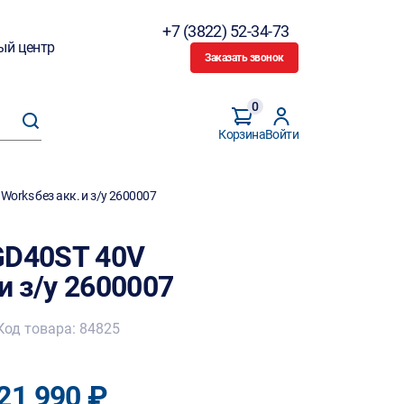
+7 (3822) 52-34-73
ый центр
Заказать звонок
0
Корзина
Войти
orks без акк. и з/у 2600007
GD40ST 40V
и з/у 2600007
Код товара: 84825
21 990 ₽