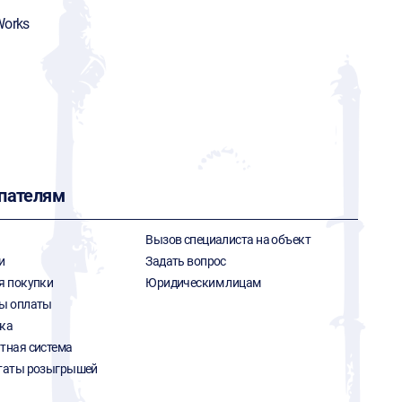
Works
пателям
Вызов специалиста на объект
и
Задать вопрос
я покупки
Юридическим лицам
ы оплаты
ка
тная система
таты розыгрышей