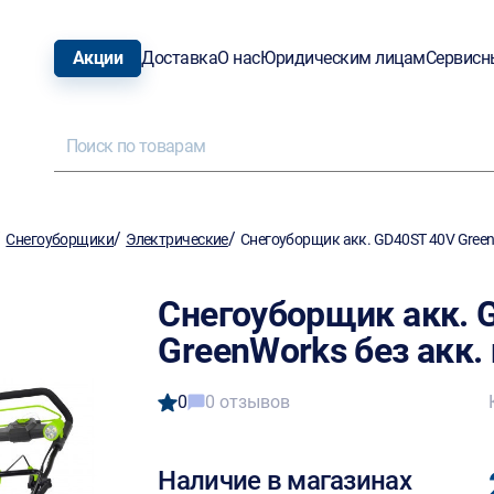
Акции
Доставка
О нас
Юридическим лицам
Сервисн
/
/
/
Снегоуборщики
Электрические
Снегоуборщик акк. GD40ST 40V GreenW
Снегоуборщик акк. 
GreenWorks без акк. 
0
0 отзывов
Наличие в магазинах