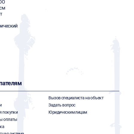
OO
 см
т
рический
пателям
Вызов специалиста на объект
и
Задать вопрос
я покупки
Юридическим лицам
ы оплаты
ка
тная система