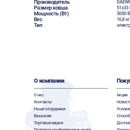
Производитель
DAEW
Размер ковша
51х33
Мощность (Вт)
3000 В
Вес
16,8 кг
Тип
элект
О компании
Поку
О нас
Акции
Контакты
Новост
Наши сотрудники
Услови
Вакансии
Способ
Торговые марки
Достав
Политика конфиденциальности
Дискон