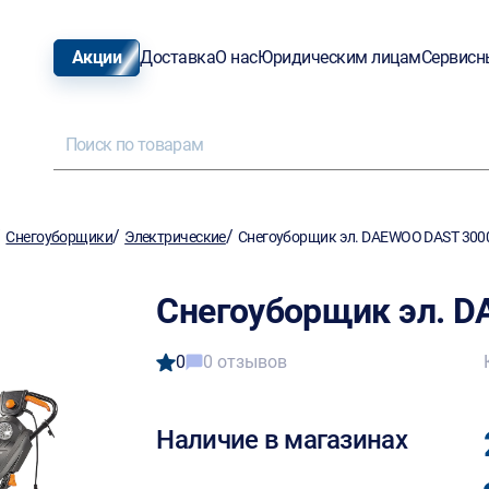
Акции
Доставка
О нас
Юридическим лицам
Сервисн
/
/
/
Снегоуборщики
Электрические
Снегоуборщик эл. DAEWOO DAST 300
Снегоуборщик эл. 
0
0 отзывов
Наличие в магазинах