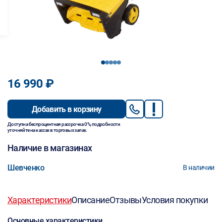
1
2
3
4
5
16 990 ₽
Добавить в корзину
Доступна беспроцентная рассрочка 0%, подробности
уточняйте на кассах в торговых залах.
Наличие в магазинах
Шевченко
В наличии
Характеристики
Описание
Отзывы
Условия покупки
Основные характеристики