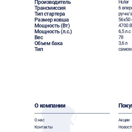
Производитель
Huter
Трансмиссия
6 впер
Тип стартера
ручн/э
Размер ковша
56х50
Мощность (Вт)
4700 В
Мощность (л.с.)
6,5 л.с
Вес
78
Объем бака
3,6 л
Тип
самох
О компании
Поку
О нас
Акции
Контакты
Новост