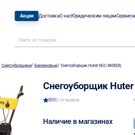
Акции
Доставка
О нас
Юридическим лицам
Сервисн
/
/
/
Снегоуборщики
Бензиновые
Снегоуборщик Huter SGC 4800(B)
Снегоуборщик Huter
0
0 отзывов
Наличие в магазинах