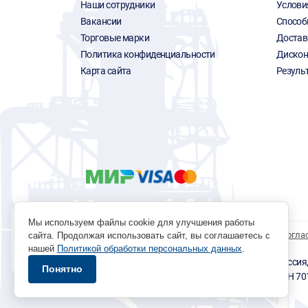
Наши сотрудники
Услови
Вакансии
Способ
Торговые марки
Достав
Политика конфиденциальности
Дискон
Карта сайта
Резуль
Мы используем файлы cookie для улучшения работы
Политика обработки персональных данных
Согла
сайта. Продолжая использовать сайт, вы соглашаетесь с
нашей
Политикой обработки персональных данных
.
© 1996 - 2026 инструмент парк «Мастер Плюс» Россия, г.
Понятно
okp@masterplus.tomsk.ru ИП Брусницын Д.Н. ИНН 7