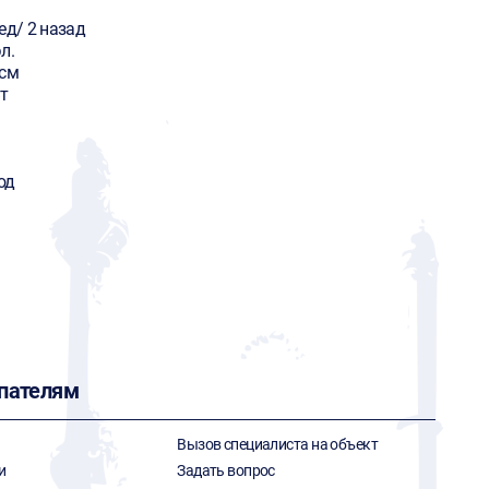
ед/ 2 назад
л.
 см
т
од
пателям
Вызов специалиста на объект
и
Задать вопрос