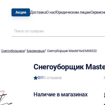
Акции
Доставка
О нас
Юридическим лицам
Сервисн
/
/
/
Снегоуборщики
Бензиновые
Снегоуборщик MasterYard MX6522
Снегоуборщик Maste
0
0 отзывов
Наличие в магазинах