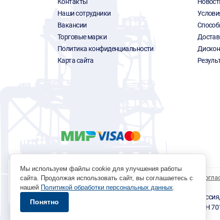
Контакты
Новост
Наши сотрудники
Услови
Вакансии
Способ
Торговые марки
Достав
Политика конфиденциальности
Дискон
Карта сайта
Резуль
Мы используем файлы cookie для улучшения работы
Политика обработки персональных данных
Согла
сайта. Продолжая использовать сайт, вы соглашаетесь с
нашей
Политикой обработки персональных данных
.
© 1996 - 2026 инструмент парк «Мастер Плюс» Россия, г.
Понятно
okp@masterplus.tomsk.ru ИП Брусницын Д.Н. ИНН 7