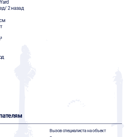
Yard
ед/ 2 назад
 см
т
³
од
пателям
Вызов специалиста на объект