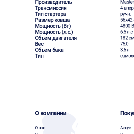
Производитель
Master
Трансмиссия
4 впер
Тип стартера
ручн.
Размер ковша
56х42
Мощность (Вт)
4800 В
Мощность (л.с.)
6,5 л.с
Объем двигателя
182 см
Вес
75,0
Объем бака
3,6 л
Тип
самох
О компании
Поку
О нас
Акции