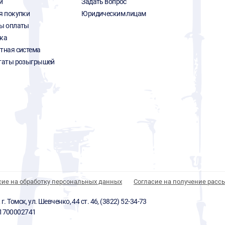
и
Задать вопрос
я покупки
Юридическим лицам
ы оплаты
ка
тная система
таты розыгрышей
сие на обработку персональных данных
Согласие на получение расс
 Томск, ул. Шевченко, 44 ст. 46, (3822) 52-34-73
01700002741