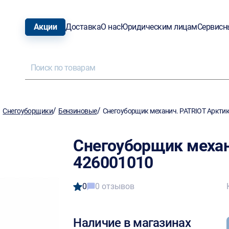
Акции
Доставка
О нас
Юридическим лицам
Сервисн
/
/
/
Снегоуборщики
Бензиновые
Снегоуборщик механич. PATRIOT Аркти
Снегоуборщик механ
426001010
0
0 отзывов
Наличие в магазинах