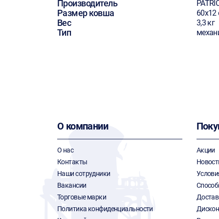
Производитель
PATRI
Размер ковша
60х12
Вес
3,3 кг
Тип
механ
О компании
Поку
О нас
Акции
Контакты
Новост
Наши сотрудники
Услови
Вакансии
Способ
Торговые марки
Достав
Политика конфиденциальности
Дискон