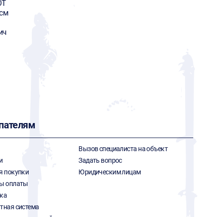
OT
 см
ич
пателям
Вызов специалиста на объект
и
Задать вопрос
я покупки
Юридическим лицам
ы оплаты
ка
тная система