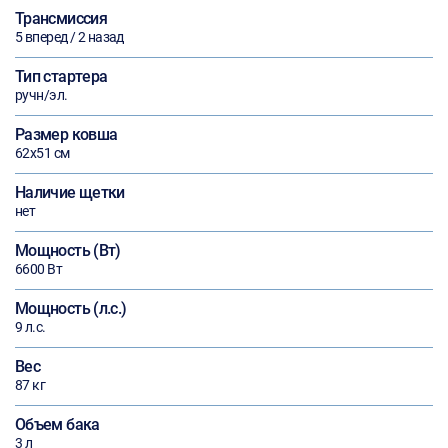
Трансмиссия
5 вперед / 2 назад
Тип стартера
ручн/эл.
Размер ковша
62х51 см
Наличие щетки
нет
Мощность (Вт)
6600 Вт
Мощность (л.с.)
9 л.с.
Вес
87 кг
Объем бака
3 л