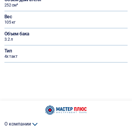
252 см³
Вес
105 кг
Объем бака
3.2 л
Тип
4х такт
О компании