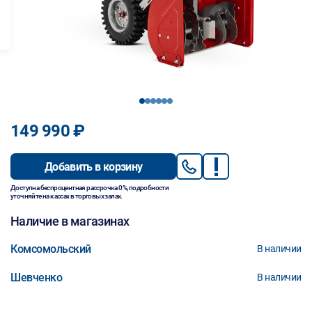
1
2
3
4
5
6
149 990 ₽
Добавить в корзину
Доступна беспроцентная рассрочка 0%, подробности
уточняйте на кассах в торговых залах.
Наличие в магазинах
Комсомольский
В наличии
Шевченко
В наличии