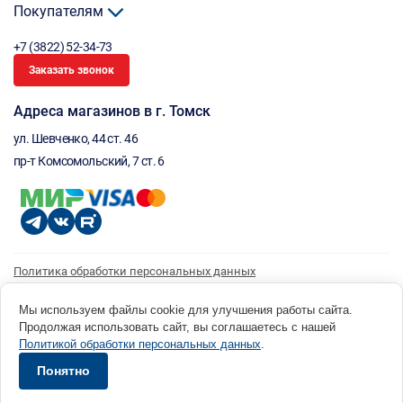
Покупателям
+7 (3822) 52-34-73
Заказать звонок
Адреса магазинов в г. Томск
ул. Шевченко, 44 ст. 46
пр-т Комсомольский, 7 ст. 6
Политика обработки персональных данных
Согласие на обработку персональных данных
Согласие на получение рассылки
Мы используем файлы cookie для улучшения работы сайта.
Продолжая использовать сайт, вы соглашаетесь с нашей
© 1996 - 2026 инструмент парк «Мастер Плюс» Россия, г. Томск, ул. Шевченко, 44 ст. 46, (3822) 52-34-
Политикой обработки персональных данных
.
73 okp@masterplus.tomsk.ru ИП Брусницын Д.Н. ИНН 701700002741
Разработано в Sibcode.team
Понятно