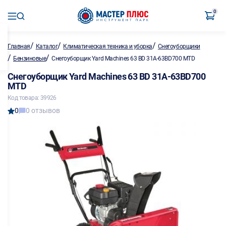
0
/
/
/
Главная
Каталог
Климатическая техника и уборка
Снегоуборщики
/
/
Бензиновые
Снегоуборщик Yard Machines 63 BD 31A-63BD700 MTD
Снегоуборщик Yard Machines 63 BD 31A-63BD700
MTD
Код товара: 39926
0
0 отзывов