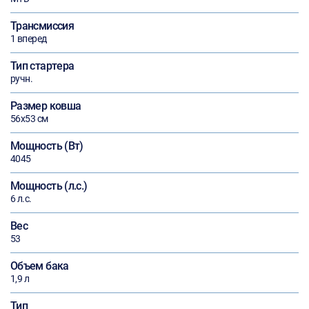
Трансмиссия
1 вперед
Тип стартера
ручн.
Размер ковша
56х53 см
Мощность (Вт)
4045
Мощность (л.с.)
6 л.с.
Вес
53
Объем бака
1,9 л
Тип