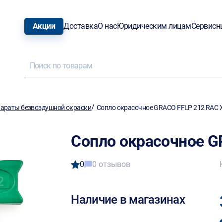
Акции
Доставка
О нас
Юридическим лицам
Сервисн
/
араты безвоздушной окраски
Сопло окрасочное GRACO FFLP 212 RAC 
Сопло окрасочное G
0
0 отзывов
Наличие в магазинах