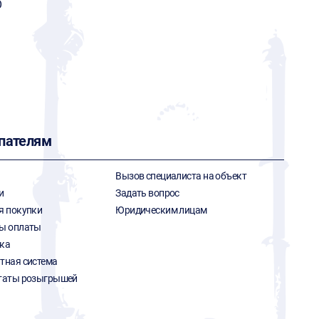
O
пателям
Вызов специалиста на объект
и
Задать вопрос
я покупки
Юридическим лицам
ы оплаты
ка
тная система
таты розыгрышей