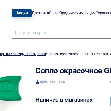
Акции
Доставка
О нас
Юридическим лицам
Сервисн
/
араты безвоздушной окраски
Сопло окрасочное GRACO FFLP 510 RAC 
Сопло окрасочное G
0
0 отзывов
Наличие в магазинах