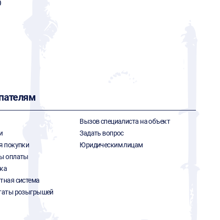
O
пателям
Вызов специалиста на объект
и
Задать вопрос
я покупки
Юридическим лицам
ы оплаты
ка
тная система
таты розыгрышей