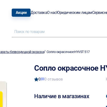
Акции
Доставка
О нас
Юридическим лицам
Сервисн
/
араты безвоздушной окраски
Сопло окрасочное HYVST 517
Сопло окрасочное H
0
0 отзывов
Наличие в магазинах