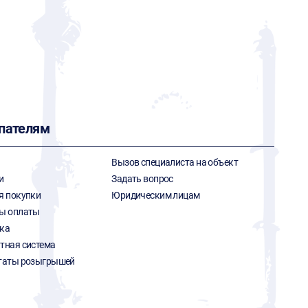
пателям
Вызов специалиста на объект
и
Задать вопрос
я покупки
Юридическим лицам
ы оплаты
ка
тная система
таты розыгрышей