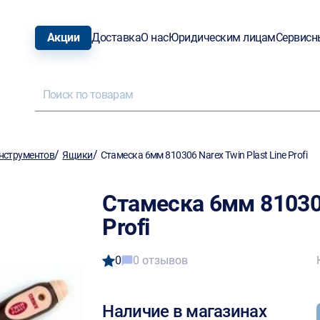
Акции
Доставка
О нас
Юридическим лицам
Сервисн
/
/
нструментов
Ящики
Стамеска 6мм 810306 Narex Twin Plast Line Profi
Стамеска 6мм 810306
Profi
0
0 отзывов
Наличие в магазинах