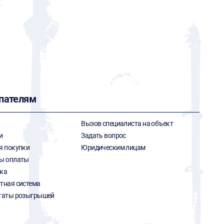
X
пателям
Вызов специалиста на объект
и
Задать вопрос
я покупки
Юридическим лицам
ы оплаты
ка
тная система
таты розыгрышей