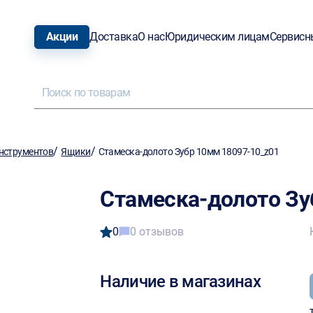
Акции
Доставка
О нас
Юридическим лицам
Сервисн
/
/
нструментов
Ящики
Стамеска-долото Зубр 10мм 18097-10_z01
Стамеска-долото Зу
0
0 отзывов
Наличие в магазинах