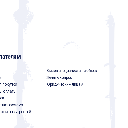
пателям
Вызов специалиста на объект
и
Задать вопрос
я покупки
Юридическим лицам
ы оплаты
ка
тная система
таты розыгрышей