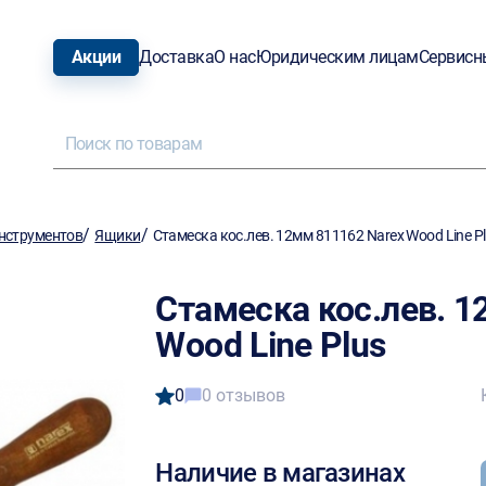
Акции
Доставка
О нас
Юридическим лицам
Сервисн
/
/
нструментов
Ящики
Стамеска кос.лев. 12мм 811162 Narex Wood Line P
Стамеска кос.лев. 1
Wood Line Plus
0
0 отзывов
Наличие в магазинах