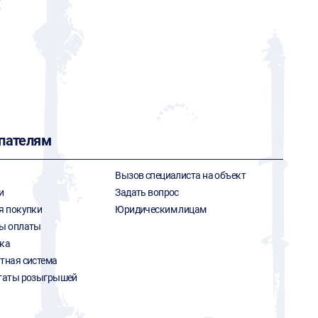
X
пателям
Вызов специалиста на объект
и
Задать вопрос
я покупки
Юридическим лицам
ы оплаты
ка
тная система
таты розыгрышей