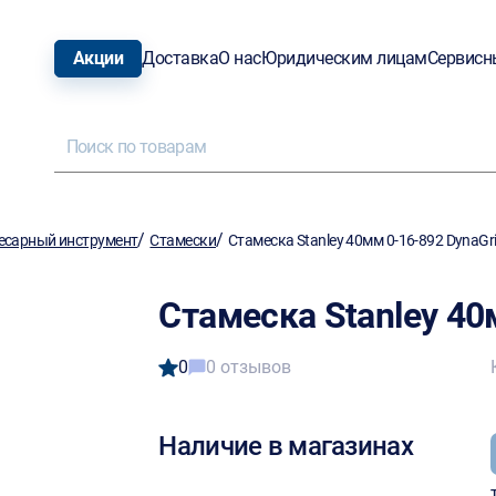
Акции
Доставка
О нас
Юридическим лицам
Сервисн
/
/
есарный инструмент
Стамески
Стамеска Stanley 40мм 0-16-892 DynaGr
Стамеска Stanley 40
0
0 отзывов
Наличие в магазинах