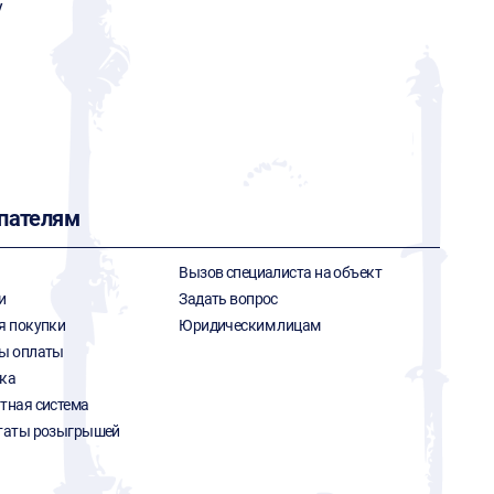
y
пателям
Вызов специалиста на объект
и
Задать вопрос
я покупки
Юридическим лицам
ы оплаты
ка
тная система
таты розыгрышей