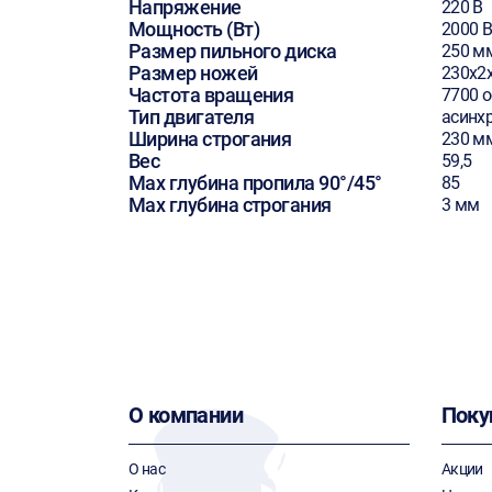
Напряжение
220 В
Мощность (Вт)
2000 В
Размер пильного диска
250 м
Размер ножей
230х2
Частота вращения
7700 
Тип двигателя
асинх
Ширина строгания
230 м
Вес
59,5
Max глубина пропила 90°/45°
85
Max глубина строгания
3 мм
О компании
Поку
О нас
Акции