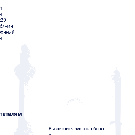
т
м
х20
об/мин
ронный
м
пателям
Вызов специалиста на объект