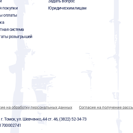
и
Задать вопрос
я покупки
Юридическим лицам
ы оплаты
ка
тная система
таты розыгрышей
сие на обработку персональных данных
Согласие на получение расс
 Томск, ул. Шевченко, 44 ст. 46, (3822) 52-34-73
01700002741