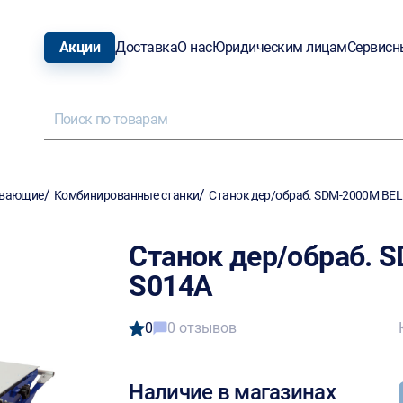
Акции
Доставка
О нас
Юридическим лицам
Сервисн
/
/
ывающие
Комбинированные станки
Станок дер/обраб. SDM-2000M BE
Станок дер/обраб.
S014A
0
0 отзывов
Наличие в магазинах