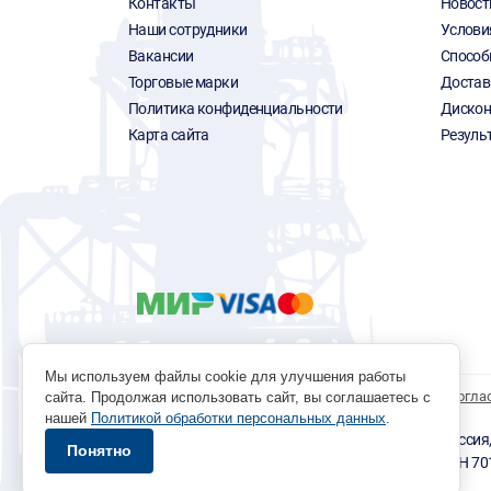
Контакты
Новост
Наши сотрудники
Услови
Вакансии
Способ
Торговые марки
Достав
Политика конфиденциальности
Дискон
Карта сайта
Резуль
Мы используем файлы cookie для улучшения работы
Политика обработки персональных данных
Согла
сайта. Продолжая использовать сайт, вы соглашаетесь с
нашей
Политикой обработки персональных данных
.
© 1996 - 2026 инструмент парк «Мастер Плюс» Россия, г.
Понятно
okp@masterplus.tomsk.ru ИП Брусницын Д.Н. ИНН 7