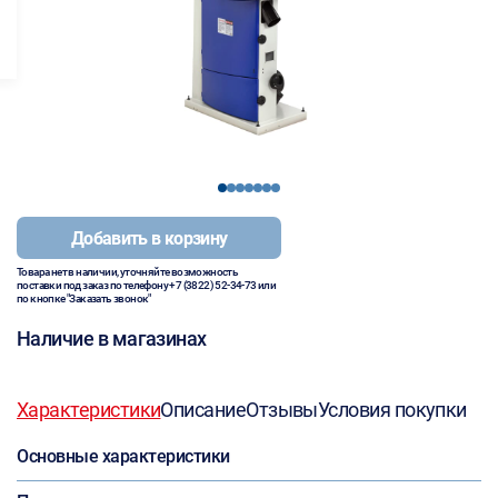
1
2
3
4
5
6
7
Добавить в корзину
Товара нет в наличии, уточняйте возможность
поставки под заказ по телефону
+7 (3822) 52-34-73
или
по кнопке "Заказать звонок"
Наличие в магазинах
Характеристики
Описание
Отзывы
Условия покупки
Основные характеристики