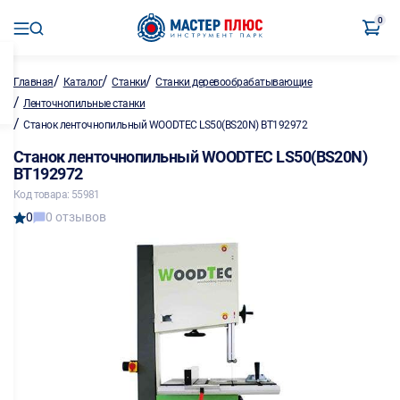
0
/
/
/
Главная
Каталог
Станки
Станки деревообрабатывающие
/
Ленточнопильные станки
/
Станок ленточнопильный WOODTEC LS50(BS20N) BT192972
Станок ленточнопильный WOODTEC LS50(BS20N)
BT192972
Код товара: 55981
0
0 отзывов