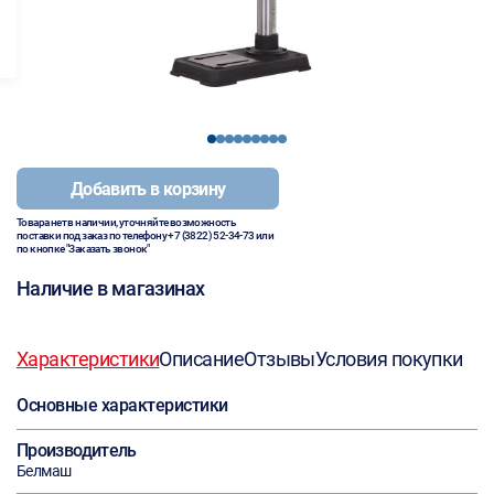
1
2
3
4
5
6
7
8
9
Добавить в корзину
Товара нет в наличии, уточняйте возможность
поставки под заказ по телефону
+7 (3822) 52-34-73
или
по кнопке "Заказать звонок"
Наличие в магазинах
Характеристики
Описание
Отзывы
Условия покупки
Основные характеристики
Производитель
Белмаш