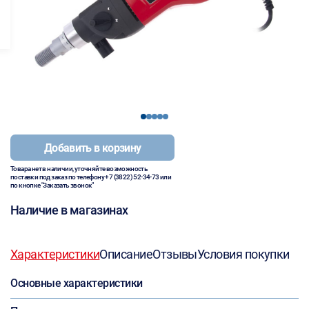
1
2
3
4
5
Добавить в корзину
Товара нет в наличии, уточняйте возможность
поставки под заказ по телефону
+7 (3822) 52-34-73
или
по кнопке "Заказать звонок"
Наличие в магазинах
Характеристики
Описание
Отзывы
Условия покупки
Основные характеристики