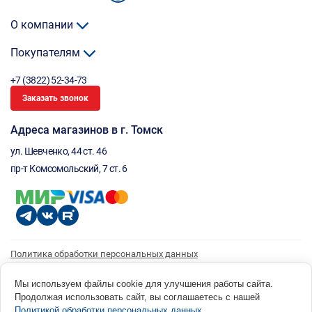
О компании
Покупателям
+7 (3822) 52-34-73
Заказать звонок
Адреса магазинов в г. Томск
ул. Шевченко, 44 ст. 46
пр-т Комсомольский, 7 ст. 6
Политика обработки персональных данных
Согласие на обработку персональных данных
Согласие на получение рассылки
Мы используем файлы cookie для улучшения работы сайта.
Продолжая использовать сайт, вы соглашаетесь с нашей
© 1996 - 2026 инструмент парк «Мастер Плюс» Россия, г. Томск, ул. Шевченко, 44 ст. 46, (3822) 52-34-
Политикой обработки персональных данных
.