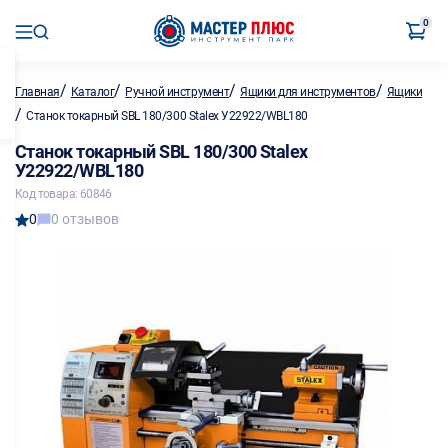
0
/
/
/
/
Главная
Каталог
Ручной инструмент
Ящики для инструментов
Ящики
/
Станок токарный SBL 180/300 Stalex У22922/WBL180
Станок токарный SBL 180/300 Stalex
У22922/WBL180
Код товара: 60846
0
0 отзывов