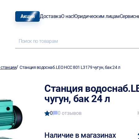
Акции
Доставка
О нас
Юридическим лицам
Сервисн
/
 станции
Станция водоснаб.LEO НСС 801 L3179 чугун, бак 24 л
Станция водоснаб.L
чугун, бак 24 л
0
0 отзывов
Наличие в магазинах