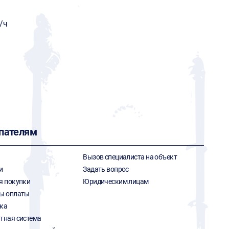
/ч
пателям
Вызов специалиста на объект
и
Задать вопрос
я покупки
Юридическим лицам
ы оплаты
ка
тная система