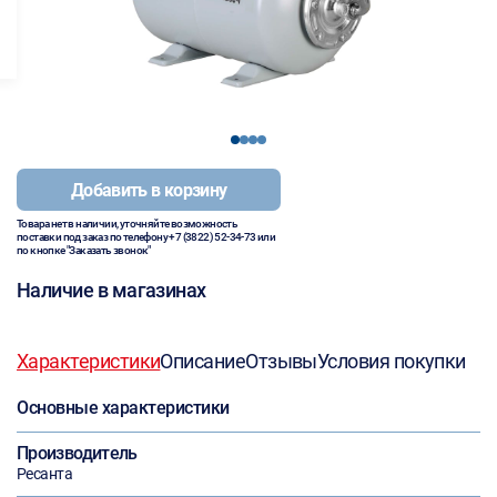
1
2
3
4
Добавить в корзину
Товара нет в наличии, уточняйте возможность
поставки под заказ по телефону
+7 (3822) 52-34-73
или
по кнопке "Заказать звонок"
Наличие в магазинах
Характеристики
Описание
Отзывы
Условия покупки
Основные характеристики
Производитель
Ресанта