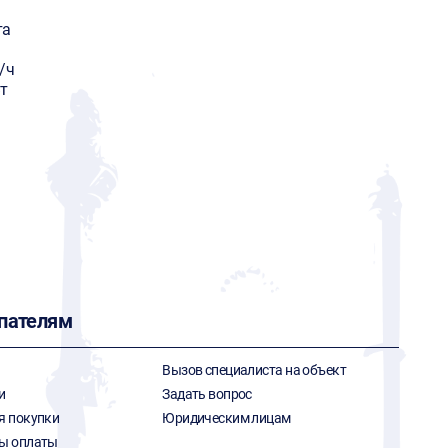
та
/ч
т
пателям
Вызов специалиста на объект
и
Задать вопрос
я покупки
Юридическим лицам
ы оплаты