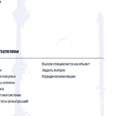
я
пателям
Вызов специалиста на объект
и
Задать вопрос
я покупки
Юридическим лицам
ы оплаты
ка
тная система
таты розыгрышей