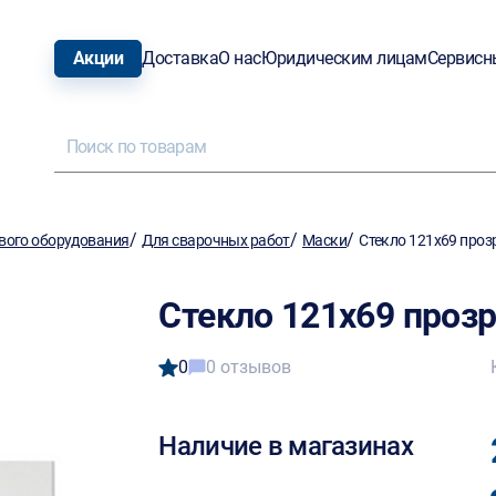
Акции
Доставка
О нас
Юридическим лицам
Сервисн
/
/
/
вого оборудования
Для сварочных работ
Маски
Стекло 121х69 проз
Стекло 121х69 прозр
0
0 отзывов
Наличие в магазинах